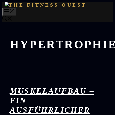
Skip
to
MENU
content
HYPERTROPHI
MUSKELAUFBAU –
EIN
AUSFÜHRLICHER